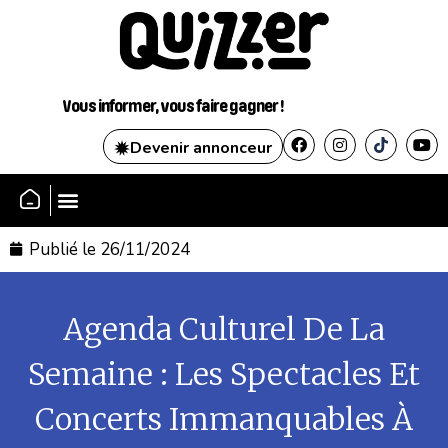
Vous informer, vous faire gagner !
Devenir annonceur
SE CONNECTER
Publié le
26/11/2024
Agenda Culturel De La
Semaine : Les Spectacles Et
Concerts Immanquables À