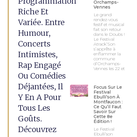
Programmation
Orchamps-
Vennes
Riche Et
Le grand
rendez-vous
Variée. Entre
festif et musical
fait son retour
Humour,
dans le Doubs !
Le Festival
Concerts
Atrack’Son
s’apprête à
Intimistes,
enflammer la
commune
Rap Engagé
d’Orchamps-
Vennes les 22 et
Ou Comédies
Déjantées, Il
Focus Sur Le
Festival
Y En A Pour
Ebulli’son À
Montfaucon :
Tous Les
Ce Qu’il Faut
Savoir Sur
Goûts.
Cette 8e
Édition !
Découvrez
Le Festival
Ebulli’son