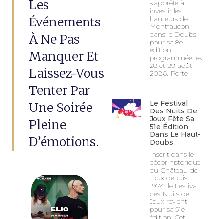
Les
s’apprête à
investir les
Événements
hauteurs de
Montfaucon
dans le Doubs
À Ne Pas
pour sa 8e
édition,
Manquer Et
programmée les
28 et 29 août
Laissez-Vous
2026. Porté
Tenter Par
Le Festival
Une Soirée
Des Nuits De
Joux Fête Sa
Pleine
51e Édition
Dans Le Haut-
D’émotions.
Doubs
Inscrit dans le
décor historique
du Château de
Joux depuis
1974, le Festival
des Nuits de
Joux revient
pour sa 51e
édition. Cet