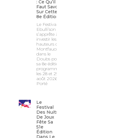
: Ce Qu’il
Faut Savoir
Sur Cette
8e Édition !
Le Festival
Ebulli’son
s’apprête à
investir les
hauteurs de
Montfaucon
dans le
Doubs pour
sa 8e édition,
programmée
les 28 et 29
août 2026.
Porté
Le
Festival
Des Nuits
De Joux
Fête Sa
51e
Édition
Dans Le