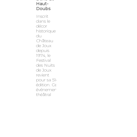
Haut-
Doubs
Inscrit
dans le
décor
historique
du
Château
de Joux
depuis
1974, le
Festival
des Nuits
de Joux
revient
pour sa 51e
édition. Cet
événement
théâtral