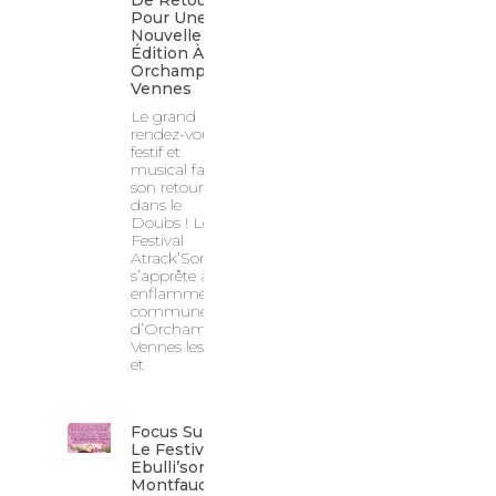
De Retour
Pour Une
Nouvelle
Édition À
Orchamps-
Vennes
Le grand
rendez-vous
festif et
musical fait
son retour
dans le
Doubs ! Le
Festival
Atrack’Son
s’apprête à
enflammer la
commune
d’Orchamps-
Vennes les 22
et
Focus Sur
Le Festival
Ebulli’son À
Montfaucon