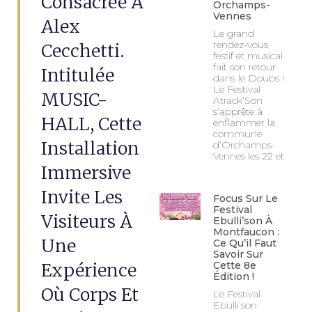
Consacrée À
Orchamps-
Vennes
Alex
Le grand
rendez-vous
Cecchetti.
festif et musical
fait son retour
Intitulée
dans le Doubs !
Le Festival
MUSIC-
Atrack’Son
s’apprête à
HALL, Cette
enflammer la
commune
Installation
d’Orchamps-
Vennes les 22 et
Immersive
Invite Les
Focus Sur Le
Festival
Visiteurs À
Ebulli’son À
Montfaucon :
Une
Ce Qu’il Faut
Savoir Sur
Expérience
Cette 8e
Édition !
Où Corps Et
Le Festival
Ebulli’son