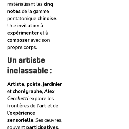
matérialisant les
cinq
notes
de la gamme
pentatonique
chinoise
.
Une
invitation
à
expérimenter
et à
composer
avec son
propre corps.
Un artiste
inclassable :
Artiste, poète,
jardinier
et
chorégraphe
,
Alex
Cecchetti
explore les
frontières de
l’art
et de
l’expérience
sensorielle
. Ses œuvres,
souvent
participatives
,