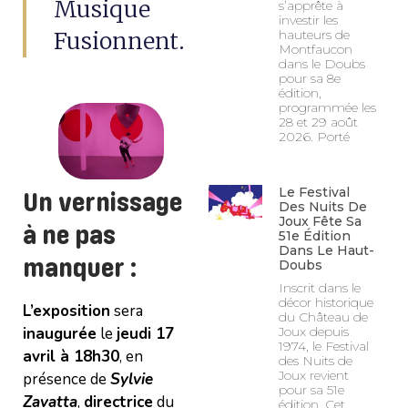
Musique
s’apprête à
investir les
Fusionnent.
hauteurs de
Montfaucon
dans le Doubs
pour sa 8e
édition,
programmée les
28 et 29 août
2026. Porté
Le Festival
Un vernissage
Des Nuits De
Joux Fête Sa
à ne pas
51e Édition
Dans Le Haut-
manquer :
Doubs
Inscrit dans le
décor historique
L’exposition
sera
du Château de
inaugurée
le
jeudi 17
Joux depuis
1974, le Festival
avril à 18h30
, en
des Nuits de
Joux revient
présence de
Sylvie
pour sa 51e
Zavatta
,
directrice
du
édition. Cet