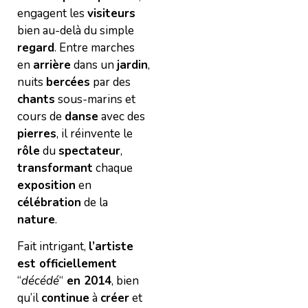
engagent les
visiteurs
bien au-delà du simple
regard
. Entre marches
en
arrière
dans un
jardin
,
nuits
bercées
par des
chants
sous-marins et
cours de
danse
avec des
pierres
, il réinvente le
rôle
du
spectateur
,
transformant
chaque
exposition
en
célébration
de la
nature
.
Fait intrigant,
l’artiste
est officiellement
“
décédé
“
en 2014
, bien
qu’il
continue
à
créer
et