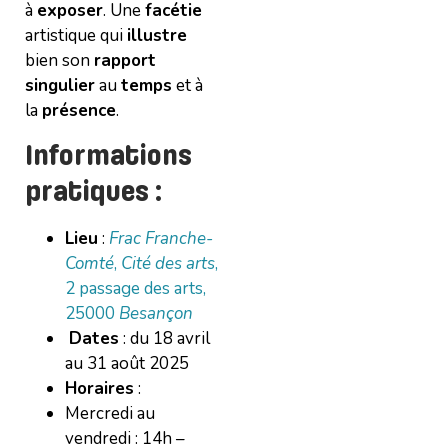
à
exposer
. Une
facétie
artistique qui
illustre
bien son
rapport
singulier
au
temps
et à
la
présence
.
Informations
pratiques :
Lieu
:
Frac Franche-
Comté
,
Cité des arts
,
2 passage des arts,
25000
Besançon
Dates
: du 18 avril
au 31 août 2025
Horaires
:
Mercredi au
vendredi : 14h –