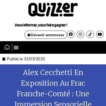
Vous informer, vous faire gagner !
Devenir annonceur
SE CONNECTER
Publié le
31/03/2025
Alex Cecchetti En
Exposition Au Frac
Franche-Comté : Une
Immersion Sensorielle