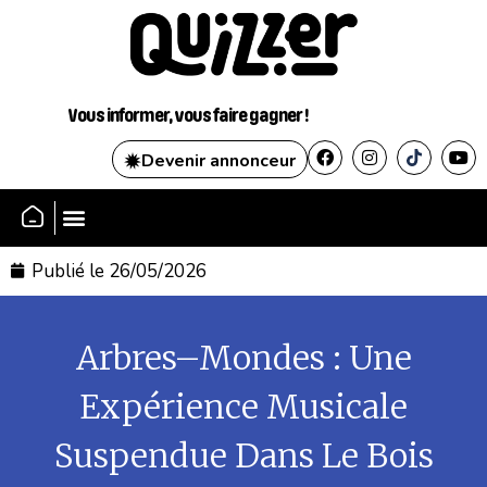
Vous informer, vous faire gagner !
Devenir annonceur
SE CONNECTER
Publié le
26/05/2026
Arbres–Mondes : Une
Expérience Musicale
Suspendue Dans Le Bois