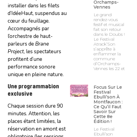
Orchamps-
installer dans les filets
Vennes
d’IdéeHaut, suspendus au
Le grand
rendez-vous
cœur du feuillage.
festif et musical
Accompagnés par
fait son retour
dans le Doubs !
l’orchestre de haut-
Le Festival
parleurs de
Brane
Atrack’Son
s’apprête à
Project
, les spectateurs
enflammer la
profitent d’une
commune
d’Orchamps-
performance sonore
Vennes les 22 et
unique en pleine nature.
Une programmation
Focus Sur Le
Festival
exclusive
Ebulli’son À
Montfaucon :
Chaque session dure 90
Ce Qu’il Faut
Savoir Sur
minutes. Attention, les
Cette 8e
places étant limitées, la
Édition !
réservation en amont est
Le Festival
Ebulli’son
obligatoire (les sessions