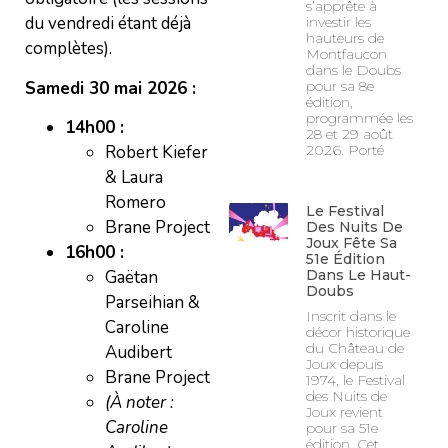
s’apprête à
du vendredi étant déjà
investir les
hauteurs de
complètes).
Montfaucon
dans le Doubs
Samedi 30 mai 2026 :
pour sa 8e
édition,
programmée les
14h00 :
28 et 29 août
2026. Porté
Robert Kiefer
& Laura
Romero
Le Festival
Brane Project
Des Nuits De
Joux Fête Sa
16h00 :
51e Édition
Dans Le Haut-
Gaëtan
Doubs
Parseihian &
Inscrit dans le
Caroline
décor historique
du Château de
Audibert
Joux depuis
Brane Project
1974, le Festival
des Nuits de
(À noter :
Joux revient
Caroline
pour sa 51e
édition. Cet