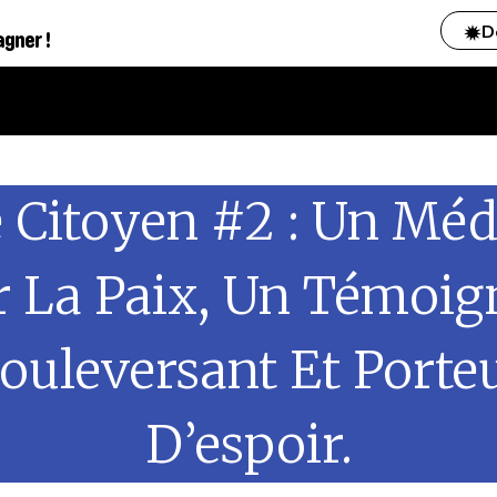
D
agner !
 Citoyen #2 : Un Mé
r La Paix, Un Témoig
ouleversant Et Porte
D’espoir.