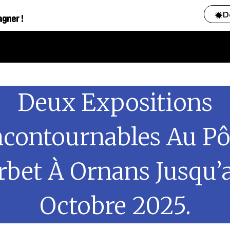
D
agner !
Deux Expositions
ncontournables Au Pô
bet À Ornans Jusqu’
Octobre 2025.