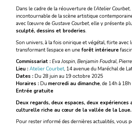
Dans le cadre de la réouverture de l’
Atelier Courbet
,
incontournable de la scène artistique contemporaine, 
avec l’œuvre de
Gustave Courbet
, elle y présente pl
sculpté, dessins et broderies
.
Son univers, à la fois onirique et végétal, flirte avec 
transformant l’espace en une
forêt intérieure
fasci
Commissariat :
Eva Jospin
,
Benjamin Foudral
,
Pierr
Lieu :
Atelier Courbet
, 14 avenue du Maréchal de La
Dates :
Du 28 juin au 19 octobre 2025
Horaires :
Du
mercredi au dimanche
, de 14h à 18h
Entrée gratuite
Deux regards, deux espaces, deux expériences 
culturelle riche au cœur de la vallée de la Loue.
Pour rester informé des dernières actualités, vous 