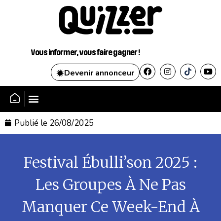
Vous informer, vous faire gagner !
Devenir annonceur
SE CONNECTER
Publié le
26/08/2025
Festival Ébulli’son 2025 :
Les Groupes À Ne Pas
Manquer Ce Week-End À