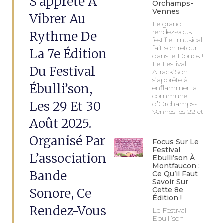
S’apprête À
Orchamps-
Vennes
Vibrer Au
Le grand
rendez-vous
Rythme De
festif et musical
fait son retour
La 7e Édition
dans le Doubs !
Le Festival
Du Festival
Atrack’Son
s’apprête à
Ébulli’son,
enflammer la
commune
Les 29 Et 30
d’Orchamps-
Vennes les 22 et
Août 2025.
Organisé Par
Focus Sur Le
Festival
L’association
Ebulli’son À
Montfaucon :
Bande
Ce Qu’il Faut
Savoir Sur
Sonore, Ce
Cette 8e
Édition !
Rendez-Vous
Le Festival
Ebulli’son