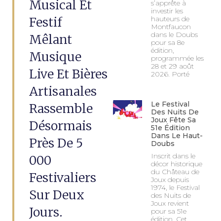
Musical Et
s’apprête à
investir les
Festif
hauteurs de
Montfaucon
dans le Doubs
Mêlant
pour sa 8e
édition,
Musique
programmée les
28 et 29 août
Live Et Bières
2026. Porté
Artisanales
Le Festival
Rassemble
Des Nuits De
Joux Fête Sa
Désormais
51e Édition
Dans Le Haut-
Près De 5
Doubs
Inscrit dans le
000
décor historique
du Château de
Festivaliers
Joux depuis
1974, le Festival
Sur Deux
des Nuits de
Joux revient
Jours.
pour sa 51e
édition. Cet