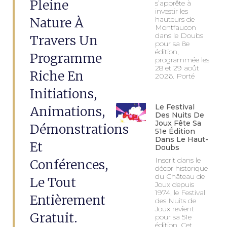
Pleine
s’apprête à
investir les
Nature À
hauteurs de
Montfaucon
dans le Doubs
Travers Un
pour sa 8e
édition,
Programme
programmée les
28 et 29 août
Riche En
2026. Porté
Initiations,
Le Festival
Animations,
Des Nuits De
Joux Fête Sa
Démonstrations
51e Édition
Dans Le Haut-
Et
Doubs
Inscrit dans le
Conférences,
décor historique
du Château de
Le Tout
Joux depuis
1974, le Festival
Entièrement
des Nuits de
Joux revient
Gratuit.
pour sa 51e
édition. Cet