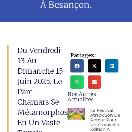
À Besançon.
Du Vendredi
Partagez :
13 Au
Dimanche 15
Juin 2025, Le
Parc
Nos Autres
Actualités
Chamars Se
Métamorphose
Le Festival
Atrack’Son De
Retour Pour
En Un Vaste
Une Nouvelle
Édition À