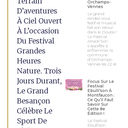
Terrain
Orchamps-
Vennes
D’aventures
Le grand
rendez-vous
À Ciel Ouvert
festif et musical
fait son retour
À L’occasion
dans le Doubs !
Le Festival
Du Festival
Atrack’Son
s’apprête à
Grandes
enflammer la
commune
Heures
d’Orchamps-
Vennes les 22 et
Nature. Trois
Jours Durant,
Focus Sur Le
Festival
Le Grand
Ebulli’son À
Montfaucon :
Besançon
Ce Qu’il Faut
Savoir Sur
Célèbre Le
Cette 8e
Édition !
Sport De
Le Festival
Ebulli’son