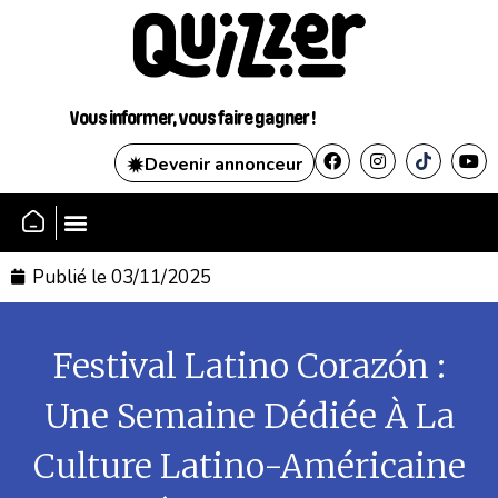
Vous informer, vous faire gagner !
Devenir annonceur
SE CONNECTER
Publié le
03/11/2025
Festival Latino Corazón :
Une Semaine Dédiée À La
Culture Latino-Américaine