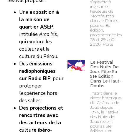
festival propose :
s’apprête à
investir les
hauteurs de
Une
exposition à
Montfaucon
la maison de
dans le Doubs
pour sa 8e
quartier ASEP
,
édition,
intitulée
Arco Iris
,
programmée les
28 et 29 août
qui explore les
2026. Porté
couleurs et la
culture du Pérou.
Le Festival
Des
émissions
Des Nuits De
radiophoniques
Joux Fête Sa
51e Édition
sur Radio BIP
, pour
Dans Le Haut-
prolonger
Doubs
l’expérience hors
Inscrit dans le
décor historique
des salles.
du Château de
Des projections et
Joux depuis
1974, le Festival
rencontres avec
des Nuits de
Joux revient
des acteurs de la
pour sa 51e
culture ibéro-
édition. Cet