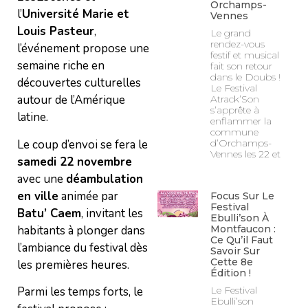
Orchamps-
l’
Université Marie et
Vennes
Louis Pasteur
,
Le grand
rendez-vous
l’événement propose une
festif et musical
semaine riche en
fait son retour
dans le Doubs !
découvertes culturelles
Le Festival
autour de l’Amérique
Atrack’Son
s’apprête à
latine.
enflammer la
commune
Le coup d’envoi se fera le
d’Orchamps-
Vennes les 22 et
samedi 22 novembre
avec une
déambulation
en ville
animée par
Focus Sur Le
Festival
Batu’ Caem
, invitant les
Ebulli’son À
habitants à plonger dans
Montfaucon :
Ce Qu’il Faut
l’ambiance du festival dès
Savoir Sur
Cette 8e
les premières heures.
Édition !
Le Festival
Parmi les temps forts, le
Ebulli’son