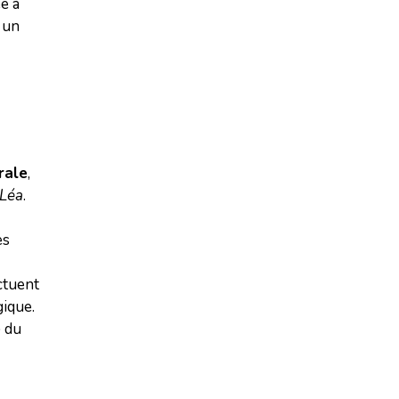
e à
à un
rale
,
Léa
.
es
ctuent
gique.
e
du
.