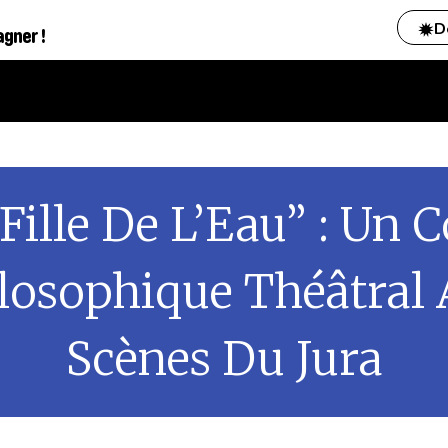
D
agner !
Fille De L’Eau” : Un 
losophique Théâtral
Scènes Du Jura