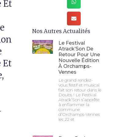
 Et
e
Nos Autres Actualités
ion
Le Festival
e
Atrack’Son De
Retour Pour Une
Nouvelle Édition
 Et
À Orchamps-
Vennes
,
Le grand rendez-
vous festif et musical
fait son retour dans le
Doubs ! Le Festival
Atrack’Son s’apprête
à enflammer la
-
commune
d’Orchamps-Vennes
les 22 et