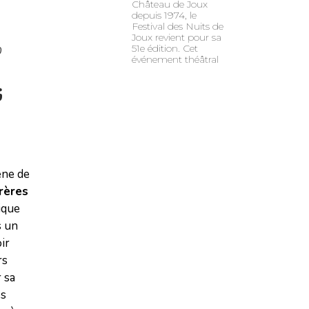
Château de Joux
depuis 1974, le
Festival des Nuits de
Joux revient pour sa
51e édition. Cet
0
événement théâtral
t
ène de
rères
tique
s un
ir
rs
 sa
es