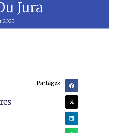
Du Jura
r 2025
Partagez :
res