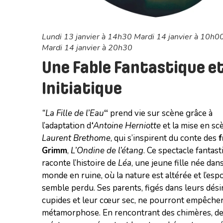
Lundi 13 janvier à 14h30 Mardi 14 janvier à 10h0
Mardi 14 janvier à 20h30
Une Fable Fantastique e
Initiatique
“La Fille de l’Eau
“
prend vie sur scène grâce à
l’adaptation d
‘
Antoine Herniotte
et la mise en sc
Laurent Brethome
, qui s’inspirent du conte des
f
Grimm
,
L’Ondine de l’étang
. Ce spectacle fantas
raconte l’histoire de
Léa
, une jeune fille née dan
monde en ruine, où la nature est altérée et l’espo
semble perdu. Ses parents, figés dans leurs dési
cupides et leur cœur sec, ne pourront empêcher
métamorphose. En rencontrant des chimères, d