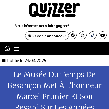
Vous informer, vous faire gagner !
Devenir annonceur
SE CONNECTER
Publié le
23/04/2025
Le Musée Du Temps De
Besançon Met À L’honneur
Marcel Prunier Et Son
Regard Sur Les Années