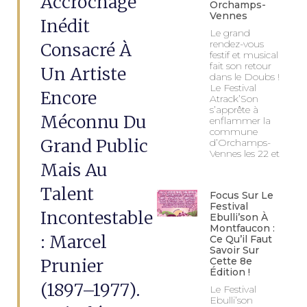
Accrochage
Orchamps-
Vennes
Inédit
Le grand
rendez-vous
Consacré À
festif et musical
fait son retour
Un Artiste
dans le Doubs !
Le Festival
Encore
Atrack’Son
s’apprête à
Méconnu Du
enflammer la
commune
Grand Public
d’Orchamps-
Vennes les 22 et
Mais Au
Talent
Focus Sur Le
Festival
Incontestable
Ebulli’son À
Montfaucon :
: Marcel
Ce Qu’il Faut
Savoir Sur
Prunier
Cette 8e
Édition !
(1897–1977).
Le Festival
Ebulli’son