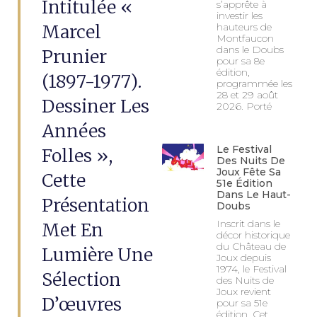
Intitulée «
s’apprête à
investir les
Marcel
hauteurs de
Montfaucon
dans le Doubs
Prunier
pour sa 8e
édition,
(1897-1977).
programmée les
28 et 29 août
Dessiner Les
2026. Porté
Années
Le Festival
Folles »,
Des Nuits De
Joux Fête Sa
Cette
51e Édition
Dans Le Haut-
Présentation
Doubs
Inscrit dans le
Met En
décor historique
du Château de
Lumière Une
Joux depuis
1974, le Festival
Sélection
des Nuits de
Joux revient
D’œuvres
pour sa 51e
édition. Cet