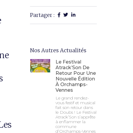
Partager :
e
Nos Autres Actualités
Une
Le Festival
Atrack’Son De
Retour Pour Une
s
Nouvelle Édition
À Orchamps-
Vennes
Le grand rendez-
e
vous festif et musical
fait son retour dans
le Doubs ! Le Festival
Atrack’Son s’apprête
à enflammer la
Les
commune
d’Orchamps-Vennes