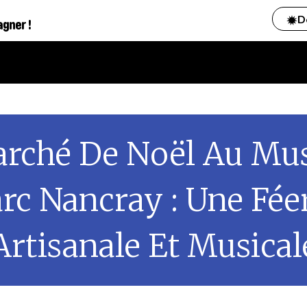
D
agner !
rché De Noël Au Mu
rc Nancray : Une Fée
Artisanale Et Musical