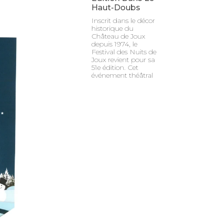
Haut-Doubs
Inscrit dans le décor
historique du
Château de Joux
depuis 1974, le
Festival des Nuits de
Joux revient pour sa
51e édition. Cet
événement théâtral