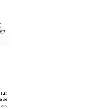
caux
le de
faire