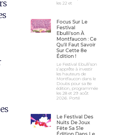
rs
les 22 et
es
Focus Sur Le
Festival
Ebulli’son À
Montfaucon : Ce
Qu’il Faut Savoir
Sur Cette 8e
Édition !
r
Le Festival Ebulli’son
s’apprête à investir
les hauteurs de
Montfaucon dans le
Doubs pour sa 8e
édition, programmée
les 28 et 29 août
2026. Porté
es
Le Festival Des
Nuits De Joux
Fête Sa 51e
Édition Dans Le