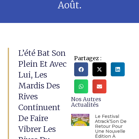
Août.
L’été Bat Son
Partagez :
Plein Et Avec
Lui, Les
Mardis Des
Rives
Nos Autres
Actualités
Continuent
De Faire
Le Festival
Atrack’Son De
Retour Pour
Vibrer Les
Une Nouvelle
Édition À