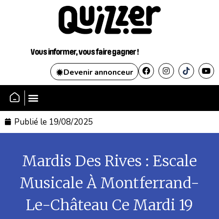
Vous informer, vous faire gagner !
Devenir annonceur
SE CONNECTER
Publié le
19/08/2025
Mardis Des Rives : Escale
Musicale À Montferrand-
Le-Château Ce Mardi 19