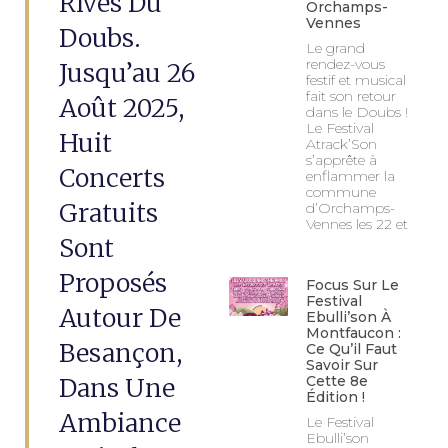
Rives Du
Orchamps-
Vennes
Doubs.
Le grand
rendez-vous
Jusqu’au 26
festif et musical
fait son retour
Août 2025,
dans le Doubs !
Le Festival
Huit
Atrack’Son
s’apprête à
Concerts
enflammer la
commune
Gratuits
d’Orchamps-
Vennes les 22 et
Sont
Proposés
Focus Sur Le
Festival
Autour De
Ebulli’son À
Montfaucon :
Besançon,
Ce Qu’il Faut
Savoir Sur
Dans Une
Cette 8e
Édition !
Ambiance
Le Festival
Ebulli’son