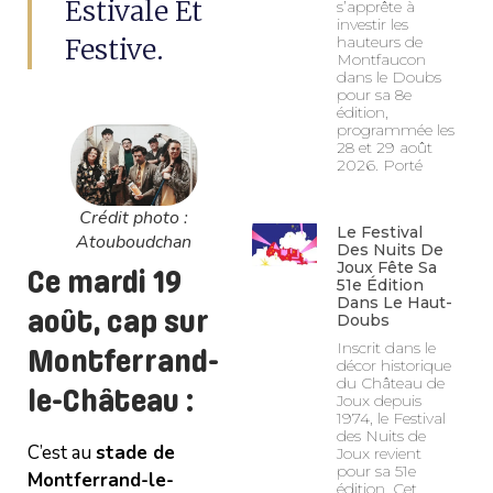
Estivale Et
s’apprête à
investir les
Festive.
hauteurs de
Montfaucon
dans le Doubs
pour sa 8e
édition,
programmée les
28 et 29 août
2026. Porté
Crédit photo :
Le Festival
Atouboudchan
Des Nuits De
Joux Fête Sa
Ce mardi 19
51e Édition
Dans Le Haut-
août, cap sur
Doubs
Inscrit dans le
Montferrand-
décor historique
du Château de
le-Château
:
Joux depuis
1974, le Festival
des Nuits de
C’est au
stade de
Joux revient
pour sa 51e
Montferrand-le-
édition. Cet