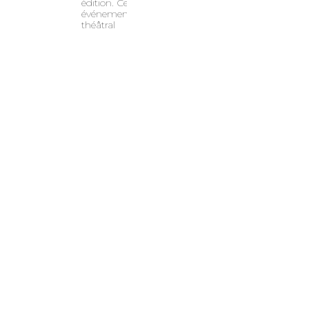
édition. Cet
événement
théâtral