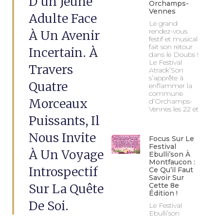
D’un Jeune
Orchamps-
Vennes
Adulte Face
Le grand
rendez-vous
À Un Avenir
festif et musical
fait son retour
Incertain. À
dans le Doubs !
Le Festival
Travers
Atrack’Son
s’apprête à
Quatre
enflammer la
commune
Morceaux
d’Orchamps-
Vennes les 22 et
Puissants, Il
Nous Invite
Focus Sur Le
Festival
À Un Voyage
Ebulli’son À
Montfaucon :
Introspectif
Ce Qu’il Faut
Savoir Sur
Sur La Quête
Cette 8e
Édition !
De Soi.
Le Festival
Ebulli’son