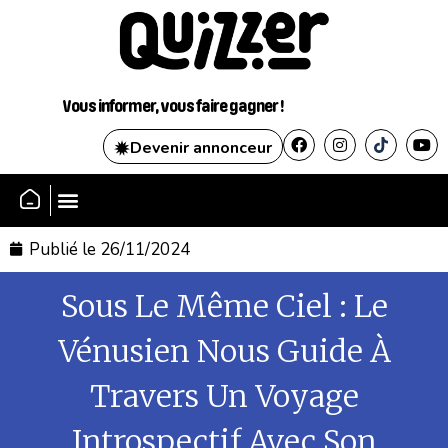
Vous informer, vous faire gagner !
Devenir annonceur
SE CONNECTER
Publié le
26/11/2024
Sous Le Même Ciel : Le
Vénusien Nous Guide À
Travers Un Voyage
Introspectif Avec Son