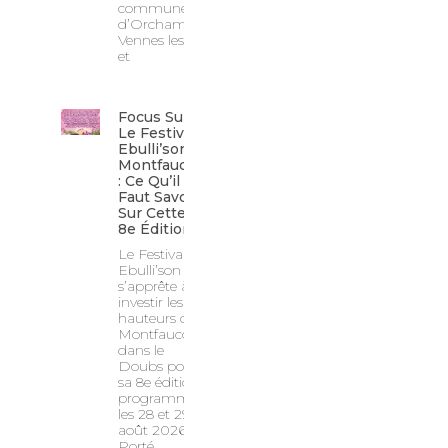
commune
d’Orchamps-
Vennes les 22
et
Focus Sur
Le Festival
Ebulli’son À
Montfaucon
: Ce Qu’il
Faut Savoir
Sur Cette
8e Édition !
Le Festival
Ebulli’son
s’apprête à
investir les
hauteurs de
Montfaucon
dans le
Doubs pour
sa 8e édition,
programmée
les 28 et 29
août 2026.
Porté