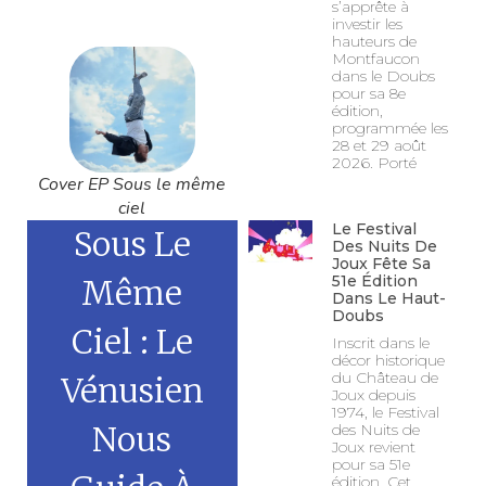
s’apprête à
investir les
hauteurs de
Montfaucon
dans le Doubs
pour sa 8e
édition,
programmée les
28 et 29 août
2026. Porté
Cover EP Sous le même
ciel
Le Festival
Sous Le
Des Nuits De
Joux Fête Sa
51e Édition
Même
Dans Le Haut-
Doubs
Ciel : Le
Inscrit dans le
décor historique
du Château de
Vénusien
Joux depuis
1974, le Festival
Nous
des Nuits de
Joux revient
pour sa 51e
édition. Cet