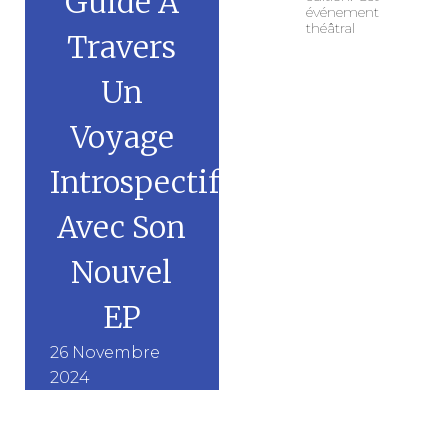
Guide À
événement
théâtral
Travers
Un
Voyage
Introspectif
Avec Son
Nouvel
EP
26 Novembre
2024