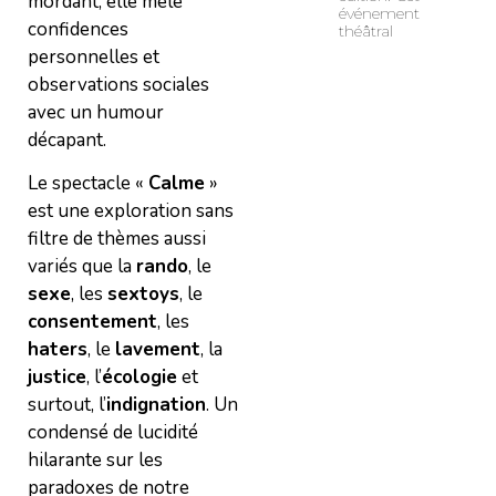
mordant, elle mêle
événement
confidences
théâtral
personnelles et
observations sociales
avec un humour
décapant.
Le spectacle «
Calme
»
est une exploration sans
filtre de thèmes aussi
variés que la
rando
, le
sexe
, les
sextoys
, le
consentement
, les
haters
, le
lavement
, la
justice
, l’
écologie
et
surtout, l’
indignation
. Un
condensé de lucidité
hilarante sur les
paradoxes de notre