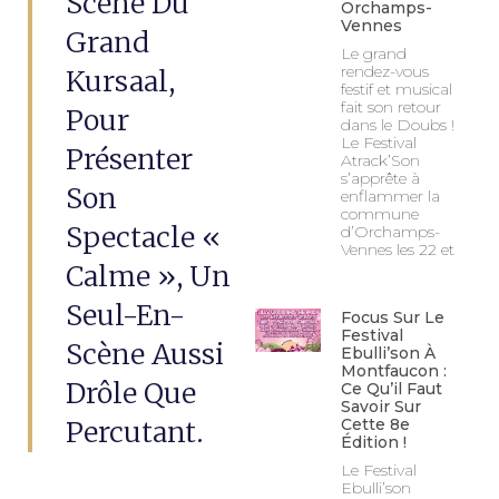
Scène Du
Orchamps-
Vennes
Grand
Le grand
rendez-vous
Kursaal,
festif et musical
fait son retour
Pour
dans le Doubs !
Le Festival
Présenter
Atrack’Son
s’apprête à
Son
enflammer la
commune
Spectacle «
d’Orchamps-
Vennes les 22 et
Calme », Un
Seul-En-
Focus Sur Le
Festival
Scène Aussi
Ebulli’son À
Montfaucon :
Drôle Que
Ce Qu’il Faut
Savoir Sur
Percutant.
Cette 8e
Édition !
Le Festival
Ebulli’son