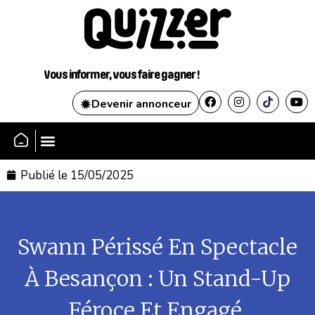
Vous informer, vous faire gagner !
Devenir annonceur
SE CONNECTER
Publié le
15/05/2025
Swann Périssé En Spectacle
À Besançon : Un Stand-Up
Féroce Et Engagé.