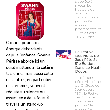
s’apprête à
investir les
hauteurs de
Montfaucon
dans le Doubs
pour sa 8e
édition,
programmée les
28 et 29 août
2026. Porté
Connue pour son
énergie débordante
Le Festival
depuis l’enfance, Swann
Des Nuits De
Joux Fête Sa
Périssé aborde ici un
51e Édition
sujet inattendu : la
colère
Dans Le Haut-
Doubs
la sienne, mais aussi celle
Inscrit dans le
des autres, en particulier
décor historique
des femmes, souvent
du Château de
Joux depuis
réduite au silence ou
1974, le Festival
des Nuits de
assimilée à de la folie. À
Joux revient
travers un stand-up
pour sa 51e
édition. Cet