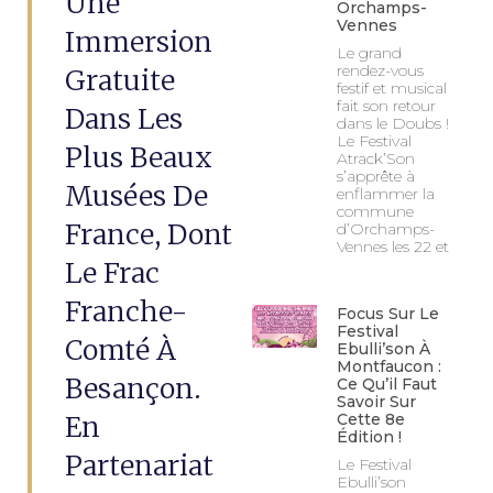
Une
Orchamps-
Vennes
Immersion
Le grand
rendez-vous
Gratuite
festif et musical
fait son retour
Dans Les
dans le Doubs !
Le Festival
Plus Beaux
Atrack’Son
s’apprête à
Musées De
enflammer la
commune
France, Dont
d’Orchamps-
Vennes les 22 et
Le Frac
Franche-
Focus Sur Le
Festival
Comté À
Ebulli’son À
Montfaucon :
Besançon.
Ce Qu’il Faut
Savoir Sur
En
Cette 8e
Édition !
Partenariat
Le Festival
Ebulli’son