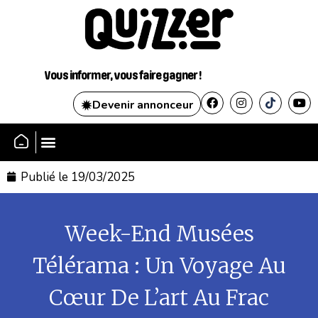
Vous informer, vous faire gagner !
Devenir annonceur
SE CONNECTER
Publié le
19/03/2025
Week-End Musées
Télérama : Un Voyage Au
Cœur De L’art Au Frac