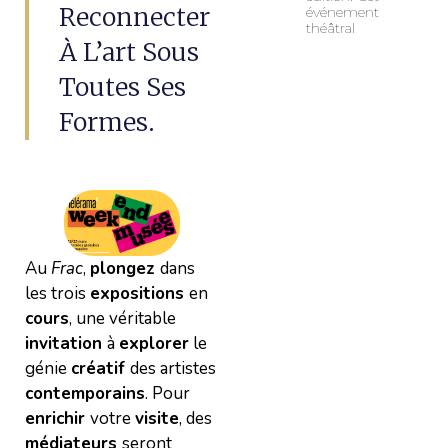
Reconnecter
événement
théâtral
À L’art Sous
Toutes Ses
Formes.
Au
Frac
,
plongez
dans
les trois
expositions
en
cours
, une véritable
invitation
à
explorer
le
génie
créatif
des artistes
contemporains
. Pour
enrichir
votre
visite
, des
médiateurs
seront