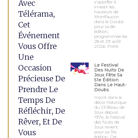
Avec
s’apprête à
investir les
Télérama,
hauteurs de
Montfaucon
dans le Doubs
Cet
pour sa 8e
édition,
Événement
programmée les
28 et 29 août
Vous Offre
2026. Porté
Une
Le Festival
Occasion
Des Nuits De
Joux Fête Sa
Précieuse De
51e Édition
Dans Le Haut-
Prendre Le
Doubs
Inscrit dans le
Temps De
décor historique
du Château de
Réfléchir, De
Joux depuis
1974, le Festival
Rêver, Et De
des Nuits de
Joux revient
Vous
pour sa 51e
édition. Cet