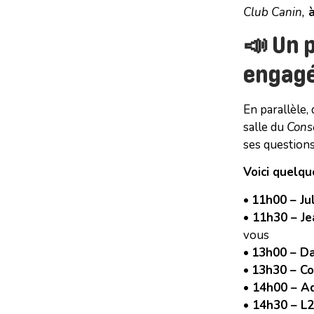
Club Canin,
à
📣 Un 
engag
En parallèle,
salle du
Cons
ses questions
Voici quelq
•
11h00 – Ju
•
11h30 – Je
vous
•
13h00 – Da
•
13h30 – Co
•
14h00 – Ad
•
14h30 – L