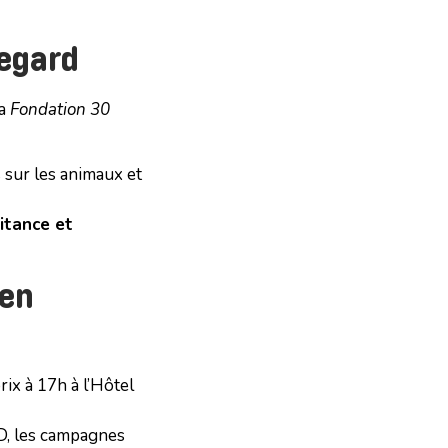
regard
a
Fondation 30
 sur les animaux et
itance et
yen
rix à 17h à l’Hôtel
AD, les campagnes