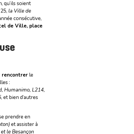
 qu’ils soient
025,
la Ville de
nnée consécutive,
el de Ville, place
ause
r
rencontrer
le
les :
rd, Humanimo, L214,
5
, et bien d’autres
se prendre en
aton)
et assister à
 et le Besançon