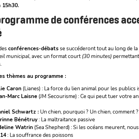
 15h30.
programme de conférences acce
é
 des
conférences-débats
se succéderont tout au long de la
eil municipal
, avec un format court
(30 minutes)
permettant 
.
ues thèmes au programme :
lie Caron
(Lianes) : La force du lien animal pour les publics 
an-Marc Laisne
(JM Secourisme) : Ce qui peut tuer votre an
niel Schwartz :
Un chien, pourquoi ? Un chien, comment ?
rinne Bénétruy
: La maltraitance passive
eline Watrin
(Sea Shepherd) : Si les océans meurent, nou
214
: La souffrance des poissons