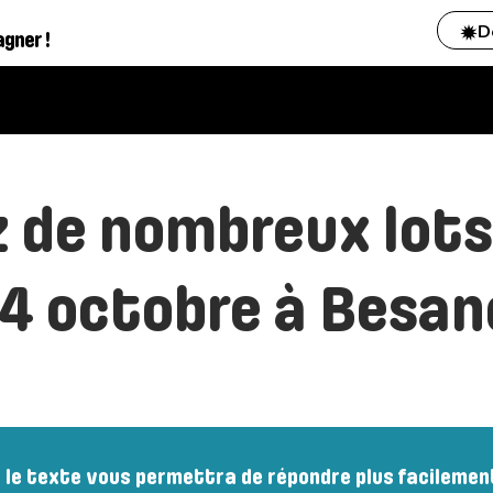
D
agner !
 de nombreux lots
 4 octobre à Besan
e le texte vous permettra de répondre plus facilemen