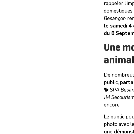
rappeler l’im
domestiques, 
Besançon
ren
le samedi 4 
du 8 Septem
Une mo
anima
De nombreuse
public,
parta
🐕
SPA Besanç
JM Secourism
encore.
Le public pou
photo avec l
une
démonst