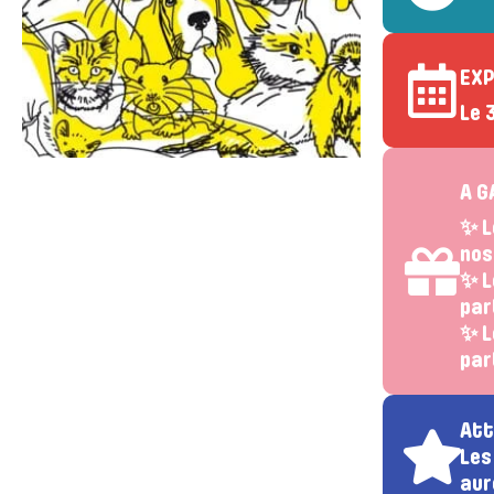
EXP
Le 
A G
✨ L
nos
✨ L
par
✨ L
par
Att
Les
aur