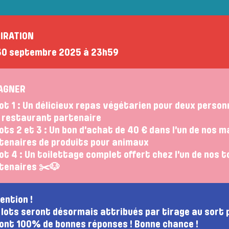
IRATION
30 septembre 2025 à 23h59
AGNER
ot 1 : Un délicieux repas végétarien pour deux person
 restaurant partenaire
ots 2 et 3 : Un bon d’achat de 40 € dans l’un de nos 
tenaires de produits pour animaux
ot 4 : Un toilettage complet offert chez l’un de nos t
tenaires ✂️🐶
ention !
 lots seront désormais attribués par tirage au sort 
ont 100% de bonnes réponses ! Bonne chance !