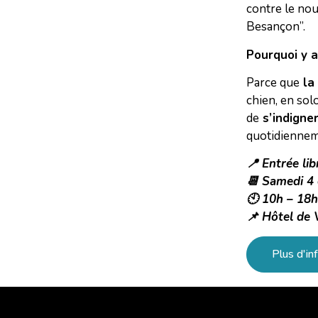
contre le nou
Besançon”.
Pourquoi y a
Parce que
la
chien, en sol
de
s’indigne
quotidiennem
📍 Entrée lib
📆 Samedi 4
🕙 10h – 18h
📌 Hôtel de 
Plus d'inf