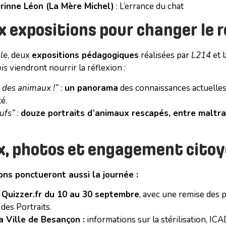
rinne Léon (La Mère Michel)
: L’errance du chat
x expositions pour changer le 
le
, deux
expositions pédagogiques
réalisées par
L214
et l
is
viendront nourrir la réflexion :
 des animaux !”
:
un panorama
des connaissances actuelles
té.
ufs”
:
douze portraits d’animaux rescapés, entre maltra
x, photos et engagement cito
ns ponctueront aussi la journée :
 Quizzer.fr du 10 au 30 septembre
, avec une remise des p
e des Portraits.
 Ville de Besançon :
informations sur la stérilisation, IC