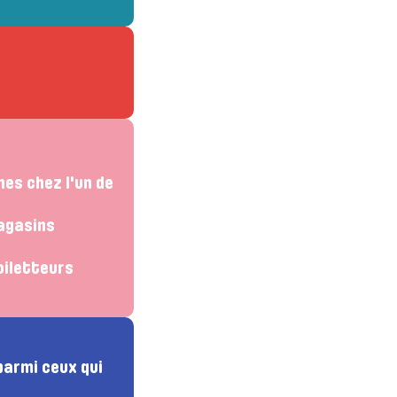
nes chez l'un de
magasins
oiletteurs
parmi ceux qui