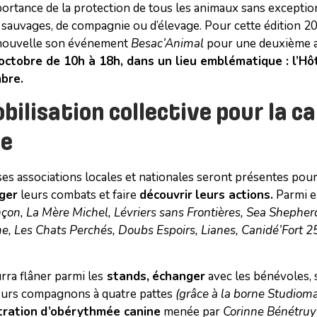
portance de la protection de tous les animaux sans exception,
sauvages, de compagnie ou d’élevage. Pour cette édition 2
ouvelle son événement
Besac’Animal
pour une deuxième a
octobre de 10h à 18h, dans un lieu emblématique : l’Hôt
bre.
bilisation collective pour la c
le
s associations locales et nationales seront présentes pou
ger
leurs combats et faire
découvrir
leurs actions.
Parmi el
on, La Mère Michel, Lévriers sans Frontières, Sea Shephe
e, Les Chats Perchés, Doubs Espoirs, Lianes, Canidé’Fort 2
rra flâner parmi les
stands,
échanger
avec les bénévoles, 
eurs compagnons à quatre pattes
(grâce à la borne Studiom
ration
d’obérythmée canine
menée par
Corinne Bénétruy