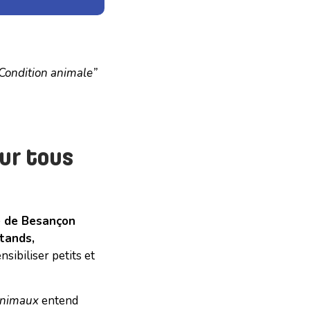
Condition animale”
our tous
e de Besançon
tands,
sibiliser petits et
animaux
entend