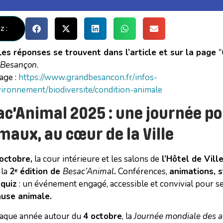
z :
Les réponses se trouvent dans l’article et sur la page
“
 Besançon.
page :
https://www.grandbesancon.fr/infos-
vironnement/biodiversite/condition-animale
ac’Animal 2025 : une journée p
maux, au cœur de la Ville
octobre,
la cour intérieure et les salons de
l’Hôtel de Vill
 la
2ᵉ édition de
Besac’Animal
.
Conférences,
animations, s
quiz
: un événement engagé, accessible et convivial pour sen
ause animale.
aque année autour du
4 octobre
, la
Journée mondiale des 