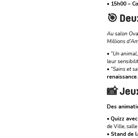
•
15h00 – Co
🎯 Deu
Au salon Ova
Millions d’Am
•
“Un animal,
leur sensibili
•
“Sains et sa
renaissance
.
📸 Jeu
Des animatio
•
Quizz avec
de Ville, sall
•
Stand de la