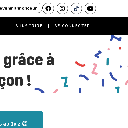
evenir annonceur
S’INSCRIRE
SE CONNECTER
 grâce à
çon !
t au Quiz 😉