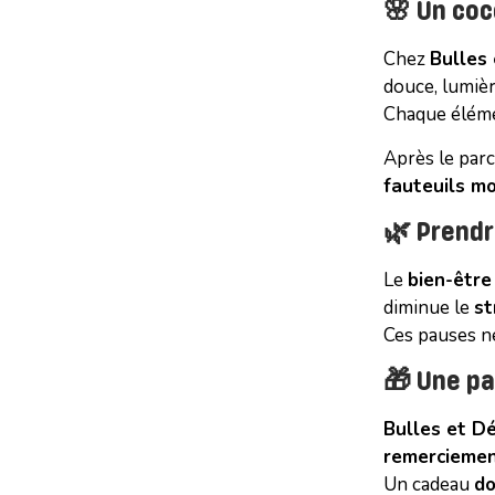
🌸 Un coc
Chez
Bulles
douce, lumièr
Chaque élém
Après le par
fauteuils m
🌿
Prendre
Le
bien-être
diminue le
st
Ces pauses ne
🎁 Une par
Bulles et D
remercieme
Un cadeau
do