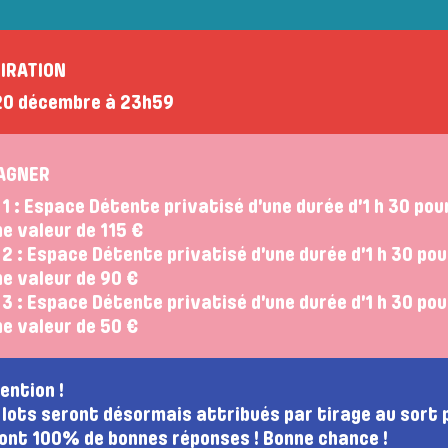
IRATION
20 décembre à 23h59
AGNER
 1 : Espace Détente privatisé d’une durée d’1 h 30 pou
ne valeur de 115 €
 2 : Espace Détente privatisé d’une durée d’1 h 30 po
ne valeur de 90 €
 3 : Espace Détente privatisé d’une durée d’1 h 30 pou
ne valeur de 50 €
ention !
 lots seront désormais attribués par tirage au sort 
ont 100% de bonnes réponses ! Bonne chance !