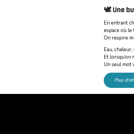
🕊️
Une bu
En entrant c
espace où le
On respire m
Eau, chaleur,
Et lorsqu’on 
Un seul mot v
Plus d'inf
[ays_quiz id="230"]