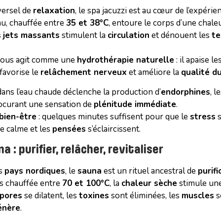
ersel de
relaxation
, le spa jacuzzi est au cœur de l’expéri
eau, chauffée entre
35 et 38°C
, entoure le corps d’une chale
s
jets massants
stimulent la
circulation
et dénouent les
te
mous agit comme une
hydrothérapie naturelle
: il apaise le
 favorise le
relâchement nerveux
et améliore la
qualité d
ans l’eau chaude déclenche la production d’
endorphines
, 
ocurant une sensation de
plénitude immédiate
.
bien-être
: quelques minutes suffisent pour que le
stress
s
e calme et les
pensées
s’éclaircissent.
a : purifier, relâcher, revitaliser
es
pays nordiques
, le
sauna
est un rituel ancestral de
purifi
is chauffée entre
70 et 100°C
, la
chaleur sèche
stimule un
pores
se dilatent, les
toxines
sont éliminées, les
muscles
s
énère
.