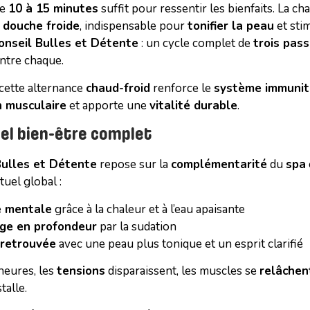
de
10 à 15 minutes
suffit pour ressentir les bienfaits. La c
e
douche froide
, indispensable pour
tonifier la peau
et sti
conseil Bulles et Détente
: un cycle complet de
trois pas
ntre chaque.
 cette alternance
chaud-froid
renforce le
système immunit
n musculaire
et apporte une
vitalité durable
.
uel bien-être complet
ulles et Détente
repose sur la
complémentarité
du
spa
tuel global :
 mentale
grâce à la chaleur et à l’eau apaisante
ge en profondeur
par la sudation
 retrouvée
avec une peau plus tonique et un esprit clarifié
heures, les
tensions
disparaissent, les muscles se
relâchen
talle.