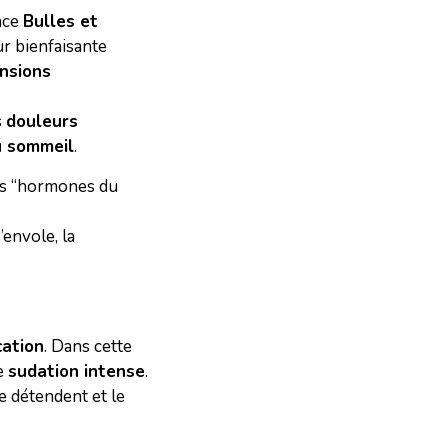
ence
Bulles et
ur bienfaisante
nsions
s
douleurs
u sommeil
.
les “hormones du
’envole, la
cation
. Dans cette
e
sudation intense
.
e détendent et le