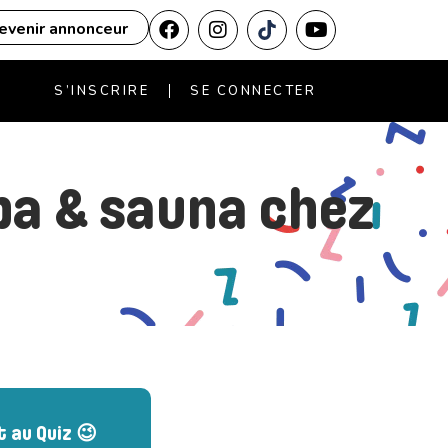
evenir annonceur
S’INSCRIRE
SE CONNECTER
pa & sauna chez
t au Quiz 😉