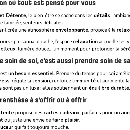
on où tout est pensé pour vous
 et Détente
, le bien-être se cache dans les
détails
: ambian
e tamisée, senteurs délicates.
ent crée une atmosphère
enveloppante
, propice à la
relax
cours spa–sauna–douche, l’espace
relaxation
accueille les v
oelleux
, lumière douce… un moment pour prolonger la
sér
 soin de soi, c’est aussi prendre soin de s
est un
besoin essentiel
. Prendre du temps pour soi améli
ress
, régule la
tension
, renforce l’
immunité
et augmente l
 sont pas un luxe : elles soutiennent un
équilibre durable
.
enthèse à s’offrir ou à offrir
étente
propose des
cartes cadeaux
, parfaites pour un
ann
nt
ou juste une envie de
faire plaisir
.
uceur
qui fait toujours mouche.