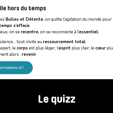
lle hors du temps
hez
Bulles et Détente
, on quitte l’agitation du monde pou
temps s’efface
.
ieux, on se
recentre
, on se reconnecte à l’
essentiel
.
 silence… tout invite au
ressourcement total
.
repart, le
corps
est plus léger, l’
esprit
plus clair, le
cœur
plu
ient alors :
revenir
.
ormations ici !
Le quizz