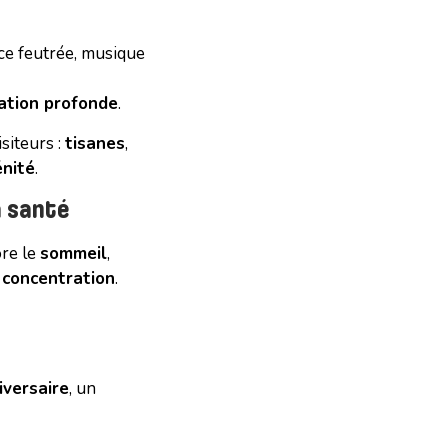
ce feutrée, musique
ation profonde
.
isiteurs :
tisanes
,
énité
.
a santé
ore le
sommeil
,
a
concentration
.
iversaire
, un