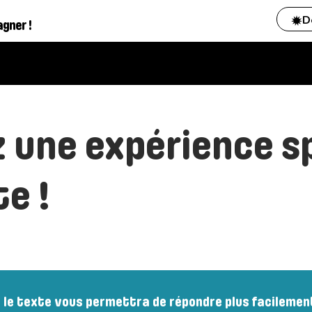
D
agner !
 une expérience s
e !
e le texte vous permettra de répondre plus facilemen