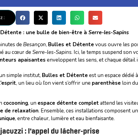
z :
 Détente : une bulle de bien-être à
Serre-les-Sapins
inutes de
Besançon
,
Bulles et Détente
vous ouvre les por
hé au cœur de
Serre-les-Sapins
. Ici, le temps suspend son vo
nteurs apaisantes
enveloppent les sens, et chaque détail 
un simple institut,
Bulles et Détente
est un espace dédié à 
’esprit
, un lieu où l’on vient s’offrir une
parenthèse
loin du
in
cocooning
, un
espace détente complet
attend les visite
e de relaxation
. Ensemble, ces installations composent u
unique
, entre chaleur, lumière et eau bienfaisante.
jacuzzi : l’appel du lâcher-prise