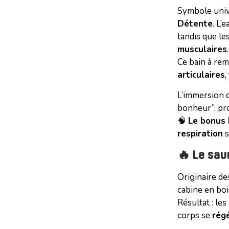
Symbole univ
Détente
. L’
tandis que le
musculaires
.
Ce bain à re
articulaires
,
L’immersion d
bonheur”, pr
🧠
Le bonus 
respiration
s
🔥 Le saun
Originaire d
cabine en bo
Résultat : les
corps se
rég