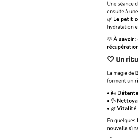
Une séance 
ensuite à un
🌿
Le petit 
hydratation e
💡
À savoir
:
récupératio
🤍 Un rit
La magie de
B
forment un ri
• 🌬️
Détente
• 💦
Nettoya
• 🌿
Vitalité
En quelques 
nouvelle s’ins