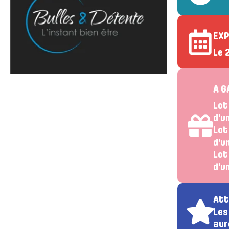
EXP
Le 
A G
Lot
d’u
Lot
d’u
Lot
d’u
Att
Les
aur