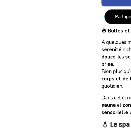
Partage
🌸 Bulles et
À quelques m
sérénité
nic
douce
, les
se
prise
.
Bien plus qu’
corps et de l
quotidien.
Dans cet écr
sauna
et
zon
sensorielle 
💧 Le spa 