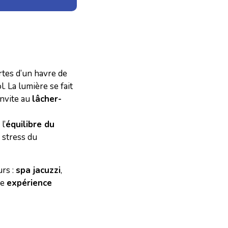
tes d’un havre de
l. La lumière se fait
invite au
lâcher-
l’
équilibre du
 stress du
urs :
spa jacuzzi
,
ne
expérience