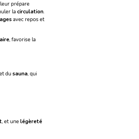
haleur prépare
muler la
circulation
.
sages
avec repos et
aire
, favorise la
et du
sauna
, qui
t
, et une
légèreté