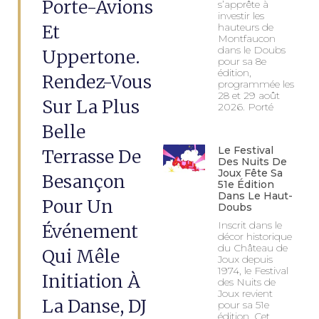
Porte-Avions
s’apprête à
investir les
Et
hauteurs de
Montfaucon
dans le Doubs
Uppertone.
pour sa 8e
édition,
Rendez-Vous
programmée les
28 et 29 août
Sur La Plus
2026. Porté
Belle
Le Festival
Terrasse De
Des Nuits De
Joux Fête Sa
Besançon
51e Édition
Dans Le Haut-
Pour Un
Doubs
Inscrit dans le
Événement
décor historique
du Château de
Qui Mêle
Joux depuis
1974, le Festival
Initiation À
des Nuits de
Joux revient
La Danse, DJ
pour sa 51e
édition. Cet