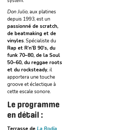
system.
Don Julio
, aux platines
depuis 1993, est un
passionné de scratch,
de beatmaking et de
vinyles
. Spécialiste du
Rap et R’n’B 90’s, du
funk 70–80, de la Soul
50–60, du reggae roots
et du rocksteady
, il
apportera une touche
groove et éclectique à
cette escale sonore.
Le programme
en détail :
Terrasse de
La Rodia