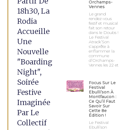
Partir De
Orchamps-
Vennes
18h30, La
Le grand
rendez-vous
Rodia
festif et musical
fait son retour
Accueille
dans le Doubs !
Le Festival
Une
Atrack’Son
s’apprête à
Nouvelle
enflammer la
commune
"Boarding
d’Orchamps-
Vennes les 22 et
Night",
Soirée
Focus Sur Le
Festival
Festive
Ebulli’son À
Montfaucon :
Imaginée
Ce Qu’il Faut
Savoir Sur
Par Le
Cette 8e
Édition !
Collectif
Le Festival
Ebulli’son