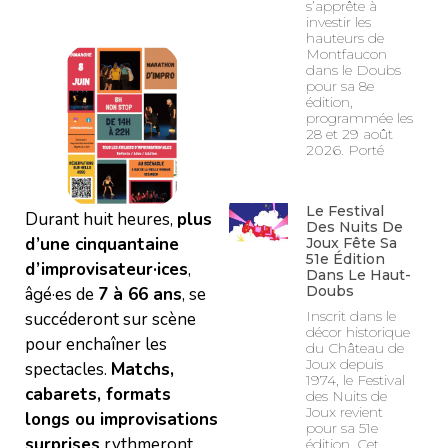
s’apprête à
investir les
hauteurs de
Montfaucon
dans le Doubs
pour sa 8e
édition,
programmée les
28 et 29 août
2026. Porté
Le Festival
Durant huit heures,
plus
Des Nuits De
d’une cinquantaine
Joux Fête Sa
51e Édition
d’improvisateur·ices
,
Dans Le Haut-
Doubs
âgé·es de
7 à 66 ans
, se
Inscrit dans le
succéderont sur scène
décor historique
pour enchaîner les
du Château de
Joux depuis
spectacles.
Matchs,
1974, le Festival
cabarets, formats
des Nuits de
Joux revient
longs ou improvisations
pour sa 51e
surprises
rythmeront
édition. Cet