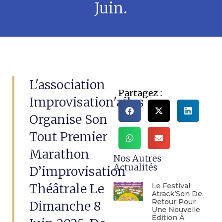
Juin.
L'association
Partagez :
Improvisation'ailes
Organise Son
Tout Premier
Marathon
Nos Autres
Actualités
D’improvisation
Théâtrale Le
Le Festival
Atrack’Son De
Retour Pour
Dimanche 8
Une Nouvelle
Édition À