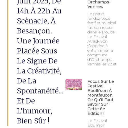
Juin 2025, De
Orchamps-
Vennes
14h À 22h Au
Le grand
rendez-vous
Scènacle, À
festif et musical
fait son retour
Besançon.
dans le Doubs !
Le Festival
Une Journée
Atrack’Son
s’apprête à
Placée Sous
enflammer la
commune
Le Signe De
d’Orchamps-
Vennes les 22 et
La Créativité,
De La
Focus Sur Le
Festival
Spontanéité…
Ebulli’son À
Montfaucon :
Et De
Ce Qu’il Faut
Savoir Sur
L’humour,
Cette 8e
Édition !
Bien Sûr !
Le Festival
Ebulli’son