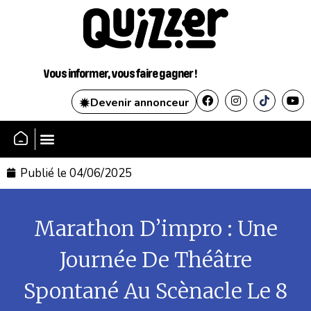
Vous informer, vous faire gagner !
Devenir annonceur
SE CONNECTER
Publié le
04/06/2025
Marathon D’impro : Une
Journée De Théâtre
Spontané Au Scènacle Le 8